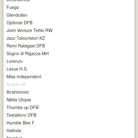
Fuego
Glendullan
Optimist DFB
Joint Venture Tettie RW
Jazz Talouriston KZ
Remi Rabigael DFB
Sogno di Rigazza MH
Lorenzo
Lexus H.S.
Miss Independent
Nowak AF
Ibrahimovic
Nikita Utopia
Thumbs up DFB
Testaferro DFB
Humble Bee F.
Halinda