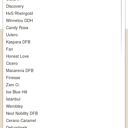
Discovery
HvS Rheingold
Winnetou DDH
Candy Rosa
Uviero
Kaspara DFB
Fan
Honest Love
Cicero
Macarena DFB
Finesse
Zam O.
Ive Blue Hill
Istanbul
Wembley
Next Nobility DFB
Cerano Caramel
Defurstinels