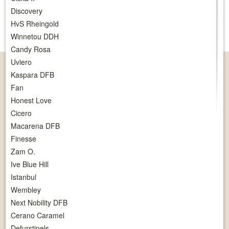
Discovery
HvS Rheingold
Winnetou DDH
Candy Rosa
Uviero
Kaspara DFB
Fan
Honest Love
Cicero
Macarena DFB
Finesse
Zam O.
Ive Blue Hill
Istanbul
Wembley
Next Nobility DFB
Cerano Caramel
Defurstinels