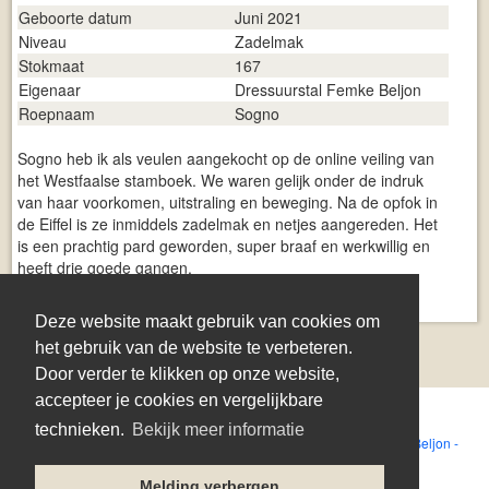
Geboorte datum
Juni 2021
Niveau
Zadelmak
Stokmaat
167
Eigenaar
Dressuurstal Femke Beljon
Roepnaam
Sogno
Sogno heb ik als veulen aangekocht op de online veiling van
het Westfaalse stamboek. We waren gelijk onder de indruk
van haar voorkomen, uitstraling en beweging. Na de opfok in
de Eiffel is ze inmiddels zadelmak en netjes aangereden. Het
is een prachtig pard geworden, super braaf en werkwillig en
heeft drie goede gangen.
Ik ben haar rustig aan het opleiden.
Deze website maakt gebruik van cookies om
het gebruik van de website te verbeteren.
Door verder te klikken op onze website,
accepteer je cookies en vergelijkbare
technieken.
Bekijk meer informatie
f
emkebeljon@hotmail.com
- 06 12929721 - Dressuurstal Femke Beljon -
Velnerweg 6 - 8101 NX Raalte - KvK: 54378540
Melding verbergen