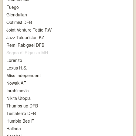
Fuego
Glendullan
Optimist DFB
Joint Venture Tettie RW
Jazz Talouriston KZ
Remi Rabigael DFB
Sogno di Rigazza MH
Lorenzo
Lexus H.S.
Miss Independent
Nowak AF
Ibrahimovic
Nikita Utopia
Thumbs up DFB
Testaferro DFB
Humble Bee F.
Halinda