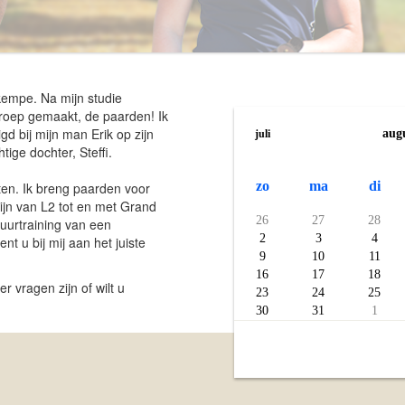
Agenda
kempe. Na mijn studie
roep gemaakt, de paarden! Ik
d bij mijn man Erik op zijn
aug
juli
ige dochter, Steffi.
zo
ma
di
ten. Ik breng paarden voor
zijn van L2 tot en met Grand
26
27
28
suurtraining van een
2
3
4
 u bij mij aan het juiste
9
10
11
16
17
18
 vragen zijn of wilt u
23
24
25
30
31
1