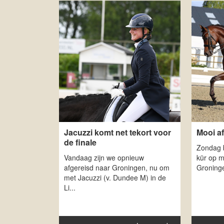
Jacuzzi komt net tekort voor
Mooi a
de finale
Zondag b
Vandaag zijn we opnieuw
kür op m
afgereisd naar Groningen, nu om
Groninge
met Jacuzzi (v. Dundee M) in de
Li...