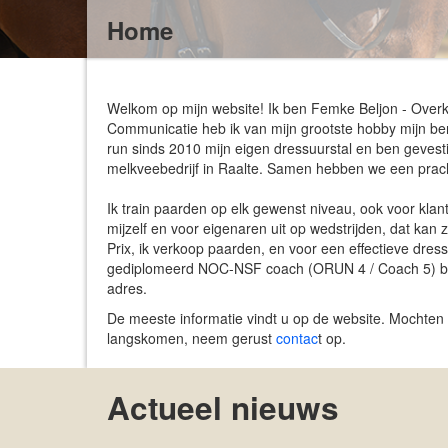
Home
Welkom op mijn website! Ik ben Femke Beljon - Over
Communicatie heb ik van mijn grootste hobby mijn be
run sinds 2010 mijn eigen dressuurstal en ben gevestig
melkveebedrijf in Raalte. Samen hebben we een pracht
Ik train paarden op elk gewenst niveau, ook voor klan
mijzelf en voor eigenaren uit op wedstrijden, dat kan 
Prix, ik verkoop paarden, en voor een effectieve dres
gediplomeerd NOC-NSF coach (ORUN 4 / Coach 5) bent
adres.
De meeste informatie vindt u op de website. Mochten er
langskomen, neem gerust
contac
t op.
Actueel nieuws