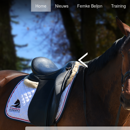
Home
Nieuws
Femke Beljon
Training