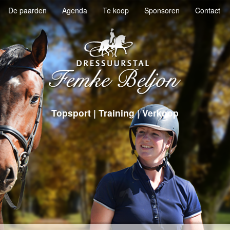
De paarden
Agenda
Te koop
Sponsoren
Contact
Topsport | Training | Verkoop